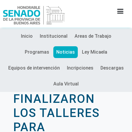
Inicio
Institucional
Areas de Trabajo
INSTITUCIÓN
Programas
Noticias
Ley Micaela
SECRETARÍAS
Equipos de intervención
Incripciones
Descargas
PRENSA
Aula Virtual
CULTURA
FINALIZARON
CONTACTO
LOS TALLERES
PARA