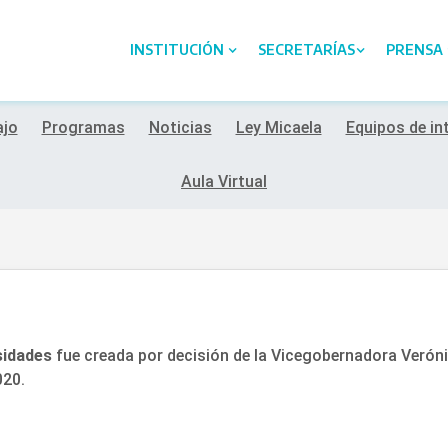
INSTITUCIÓN
SECRETARÍAS
PRENSA
ajo
Programas
Noticias
Ley Micaela
Equipos de in
Aula Virtual
sidades
fue creada por decisión de la Vicegobernadora Verón
020.