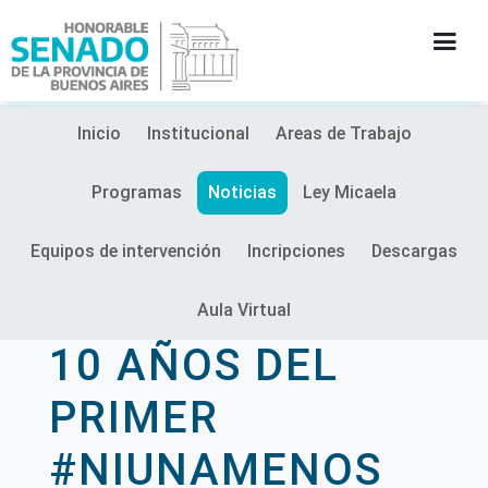
Inicio
Institucional
Areas de Trabajo
INSTITUCIÓN
Programas
Noticias
Ley Micaela
SECRETARÍAS
Equipos de intervención
Incripciones
Descargas
PRENSA
Aula Virtual
CULTURA
10 AÑOS DEL
CONTACTO
PRIMER
#NIUNAMENOS