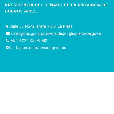
PRESIDENCIA DEL SENADO DE LA PROVINCIA DE
BUENOS AIRES.
Calle 53 N642, entre 7 y 8. La Plata
dir.mujeres.generos.diversidades@senado-ba.gov.ar
+54 9 221 355-9082
instagram.com/senadogeneros
Honorable Senado de la Provincia de Buenos Aires Calle 51 entre 7 y 8 -
Teléfono 0221-4291200 y 0221-4121400 - La Plata, Buenos Aires, Argentina