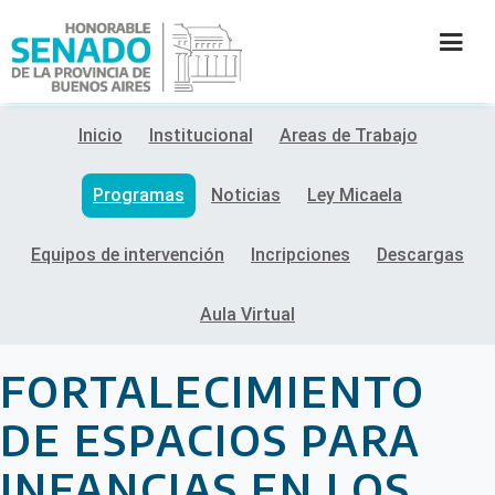
Inicio
Institucional
Areas de Trabajo
INSTITUCIÓN
Programas
Noticias
Ley Micaela
SECRETARÍAS
Equipos de intervención
Incripciones
Descargas
PRENSA
Aula Virtual
CULTURA
FORTALECIMIENTO
CONTACTO
DE ESPACIOS PARA
INFANCIAS EN LOS