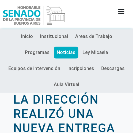
Inicio
Institucional
Areas de Trabajo
INSTITUCIÓN
Programas
Noticias
Ley Micaela
SECRETARÍAS
Equipos de intervención
Incripciones
Descargas
PRENSA
Aula Virtual
CULTURA
LA DIRECCIÓN
CONTACTO
REALIZÓ UNA
NUEVA ENTREGA