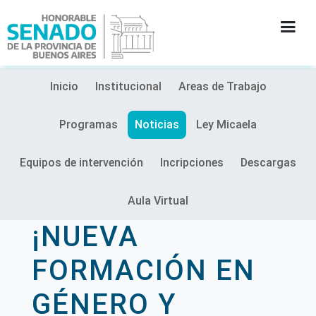
Inicio
Institucional
Areas de Trabajo
INSTITUCIÓN
Programas
Noticias
Ley Micaela
SECRETARÍAS
Equipos de intervención
Incripciones
Descargas
PRENSA
Aula Virtual
CULTURA
¡NUEVA
CONTACTO
FORMACIÓN EN
GÉNERO Y